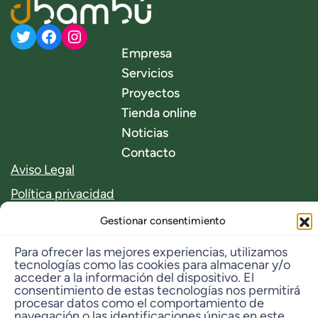
Twitter
Facebook
Instagram
Empresa
Servicios
Proyectos
Tienda online
Noticias
Contacto
Aviso Legal
Política privacidad
Gestionar consentimiento
Política de cookies
Para ofrecer las mejores experiencias, utilizamos
tecnologías como las cookies para almacenar y/o
Ubicación
acceder a la información del dispositivo. El
consentimiento de estas tecnologías nos permitirá
08310 Argentona
procesar datos como el comportamiento de
navegación o las identificaciones únicas en este