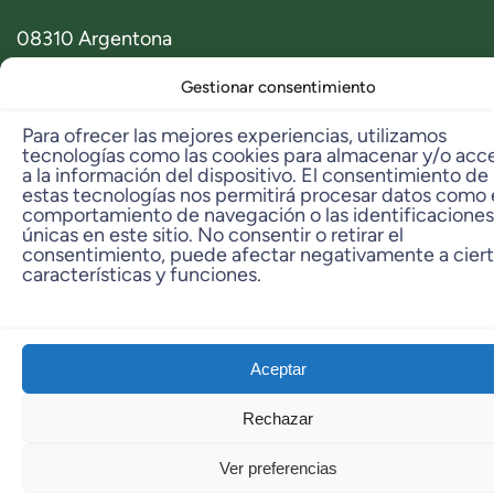
08310 Argentona
Contacto
Gestionar consentimiento
info@dbambu.net
Para ofrecer las mejores experiencias, utilizamos
Telf. Ventas: 93 797 29 42
tecnologías como las cookies para almacenar y/o acc
a la información del dispositivo. El consentimiento de
Telf. Taller: 606 331 573
estas tecnologías nos permitirá procesar datos como 
comportamiento de navegación o las identificaciones
únicas en este sitio. No consentir o retirar el
© 2023 dbambú. All Rights Reserved.
consentimiento, puede afectar negativamente a cier
características y funciones.
Aceptar
Rechazar
Ver preferencias