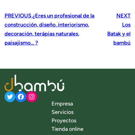
PREVIOUS
¿Eres un profesional de la
NEXT
construcción, diseño, interiorismo,
Los
decoración, terápias naturales,
Batak y el
paisajismo… ?
bambú
Twitter
Facebook
Instagram
Empresa
Servicios
Proyectos
Tienda online