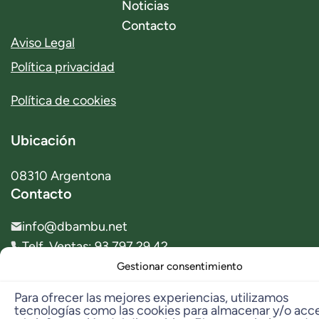
Noticias
Contacto
Aviso Legal
Política privacidad
Política de cookies
Ubicación
08310 Argentona
Contacto
info@dbambu.net
Telf. Ventas: 93 797 29 42
Telf. Taller: 606 331 573
Gestionar consentimiento
Para ofrecer las mejores experiencias, utilizamos
tecnologías como las cookies para almacenar y/o acc
© 2023 dbambú. All Rights Reserved.