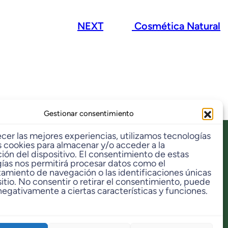
NEXT
Cosmética Natural
Gestionar consentimiento
ecer las mejores experiencias, utilizamos tecnologías
 cookies para almacenar y/o acceder a la
ión del dispositivo. El consentimiento de estas
ías nos permitirá procesar datos como el
miento de navegación o las identificaciones únicas
n
Contacto
sitio. No consentir o retirar el consentimiento, puede
negativamente a ciertas características y funciones.
tona
info@dbambu.net
Telf. Ventas: 93 797 29 42