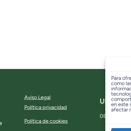
Para ofr
como las
informac
tecnolog
Aviso Legal
comporta
Ubicació
en este 
Política privacidad
afectar 
08310 Argen
Política de cookies
e