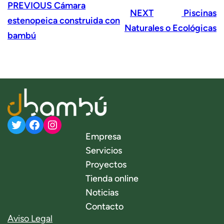
PREVIOUS
Cámara
NEXT
Piscinas
estenopeica construida con
Naturales o Ecológicas
bambú
Twitter
Facebook
Instagram
Empresa
Servicios
Proyectos
Tienda online
Noticias
Contacto
Aviso Legal