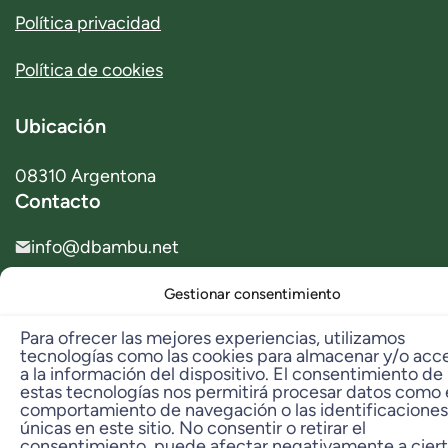
Política privacidad
Política de cookies
Ubicación
08310 Argentona
Contacto
info@dbambu.net
Telf. Ventas: 93 797 29 42
Gestionar consentimiento
Telf. Taller: 606 331 573
Para ofrecer las mejores experiencias, utilizamos
tecnologías como las cookies para almacenar y/o acc
© 2023 dbambú. All Rights Reserved.
a la información del dispositivo. El consentimiento de
estas tecnologías nos permitirá procesar datos como 
comportamiento de navegación o las identificaciones
únicas en este sitio. No consentir o retirar el
consentimiento, puede afectar negativamente a cier