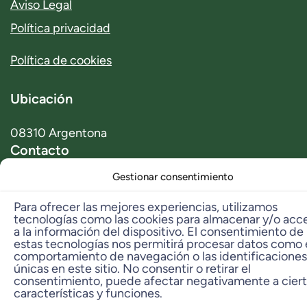
Aviso Legal
Política privacidad
Política de cookies
Ubicación
08310 Argentona
Contacto
Gestionar consentimiento
info@dbambu.net
Telf. Ventas: 93 797 29 42
Para ofrecer las mejores experiencias, utilizamos
tecnologías como las cookies para almacenar y/o acc
Telf. Taller: 606 331 573
a la información del dispositivo. El consentimiento de
estas tecnologías nos permitirá procesar datos como 
comportamiento de navegación o las identificaciones
© 2023 dbambú. All Rights Reserved.
únicas en este sitio. No consentir o retirar el
consentimiento, puede afectar negativamente a cier
características y funciones.