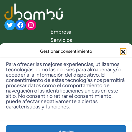
Twitter
Facebook
Instagram
Empresa
Servicios
Proyectos
Gestionar consentimiento
Tienda online
Para ofrecer las mejores experiencias, utilizamos
Noticias
tecnologías como las cookies para almacenar y/o
Contacto
acceder a la información del dispositivo. El
Aviso Legal
consentimiento de estas tecnologías nos permitirá
procesar datos como el comportamiento de
Política privacidad
navegación o las identificaciones únicas en este
sitio. No consentir o retirar el consentimiento,
puede afectar negativamente a ciertas
Política de cookies
características y funciones.
Ubicación
Aceptar