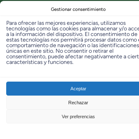
Gestionar consentimiento
08310 Argentona
Contacto
Para ofrecer las mejores experiencias, utilizamos
tecnologías como las cookies para almacenar y/o acc
a la información del dispositivo. El consentimiento de
info@dbambu.net
estas tecnologías nos permitirá procesar datos como 
Telf. Ventas: 93 797 29 42
comportamiento de navegación o las identificaciones
únicas en este sitio. No consentir o retirar el
Telf. Taller: 606 331 573
consentimiento, puede afectar negativamente a cier
características y funciones.
© 2023 dbambú. All Rights Reserved.
Aceptar
Rechazar
Ver preferencias